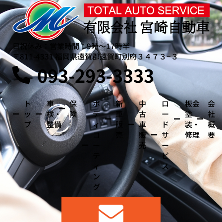
日祝休み：営業時間：9時～17時半
〒811-4331 福岡県遠賀郡遠賀町別府３４７３−３
093-293-3333
ト
車
保
ボ
新
中
ロ
板金
会
ッ
検・
険
デ
車
古
ー
塗
社
プ
整備
ィ
販
車
ド
装・
概
コ
売
販
サ
修理
要
ー
売
ー
テ
ビ
ィ
ス
ン
グ